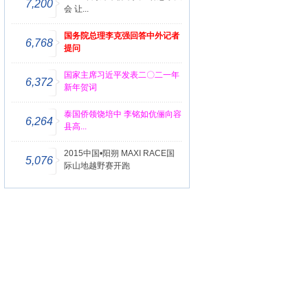
7,200
会 让...
国务院总理李克强回答中外记者
6,768
提问
国家主席习近平发表二〇二一年
6,372
新年贺词
泰国侨领饶培中 李铭如伉俪向容
6,264
县高...
2015中国•阳朔 MAXI RACE国
5,076
际山地越野赛开跑