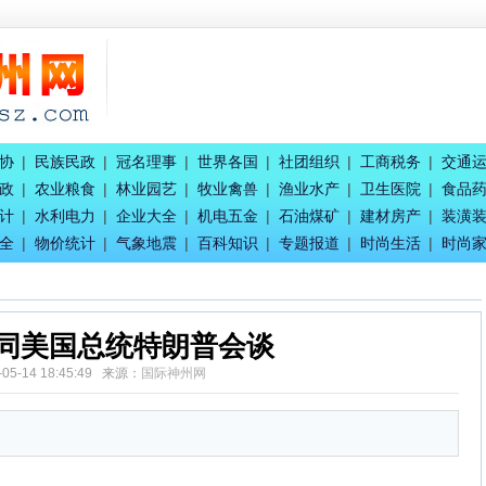
召开
协
|
民族民政
|
冠名理事
|
世界各国
|
社团组织
|
工商税务
|
交通
盛典活动
政
|
农业粮食
|
林业园艺
|
牧业禽兽
|
渔业水产
|
卫生医院
|
食品
生活赋能
计
|
水利电力
|
企业大全
|
机电五金
|
石油煤矿
|
建材房产
|
装潢
召开
全
|
物价统计
|
气象地震
|
百科知识
|
专题报道
|
时尚生活
|
时尚
同美国总统特朗普会谈
-05-14 18:45:49 来源：
国际神州网