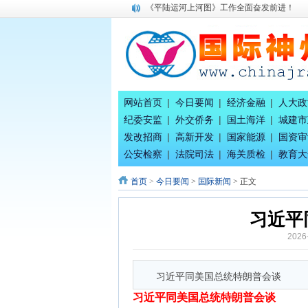
《平陆运河上河图》工作全面奋发前进！
广西八一退役军人文工团团代会在南宁隆重
唐国宣采访雷锋协会会长巫相科先生
习近平同美国总统特朗普会谈
习近平同美国总统特朗普参观天坛
中国八位财神，谁最牛！
唐国宣 出席八桂孔雀宴开业盛典活动
网站首页
|
今日要闻
|
经济金融
|
人大政
唐国宣 谢伟良 覃列 等出席八桂孔雀宴开业
纪委安监
|
外交侨务
|
国土海洋
|
城建市
广西八一退役军人文工团为健康家氧舱智慧
发改招商
|
高新开发
|
国家能源
|
国资审
百家姓合作互助创业交流会首期在南宁隆重
公安检察
|
法院司法
|
海关质检
|
教育大
首页
>
今日要闻
>
国际新闻
> 正文
习近平
2026
习近平同美国总统特朗普会谈
习近平同美国总统特朗普会谈