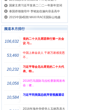
国家主席习近平发表二〇二一年新年贺词
泰国侨领饶培中 李铭如伉俪向容县高中
2015中国•阳朔 MAXI RACE国际山地越
频道本月排行
党的二十大主席团举行第一次会
106,632
议 习...
中国上林金农人 千谢万谢感党恩
53,460
不...
习近平等会见出席党的二十大代
20,232
表、特...
2018巴马国际马拉松赛新闻发布
16,056
会：健...
习近平同美国总统拜登视频通话
10,584
2016年海外华侨华人玉林恳亲大