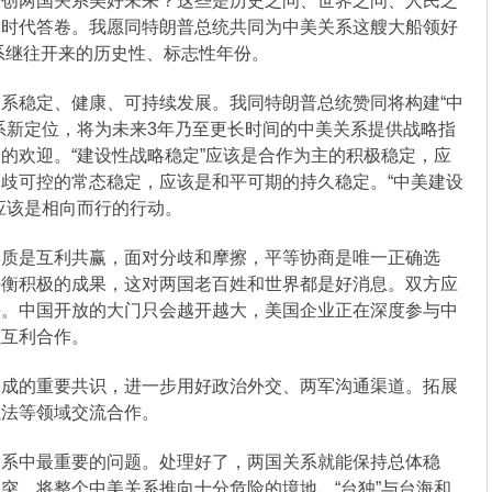
开创两国关系美好未来？这些是历史之问、世界之问、人民之
的时代答卷。我愿同特朗普总统共同为中美关系这艘大船领好
关系继往开来的历史性、标志性年份。
稳定、健康、可持续发展。我同特朗普总统赞同将构建“中
系新定位，将为未来3年乃至更长时间的中美关系提供战略指
的欢迎。“建设性战略稳定”应该是合作为主的积极稳定，应
歧可控的常态稳定，应该是和平可期的持久稳定。“中美建设
应该是相向而行的行动。
是互利共赢，面对分歧和摩擦，平等协商是唯一正确选
平衡积极的成果，这对两国老百姓和世界都是好消息。双方应
头。中国开放的大门只会越开越大，美国企业正在深度参与中
强互利合作。
的重要共识，进一步用好政治外交、两军沟通渠道。拓展
执法等领域交流合作。
中最重要的问题。处理好了，两国关系就能保持总体稳
突，将整个中美关系推向十分危险的境地。“台独”与台海和