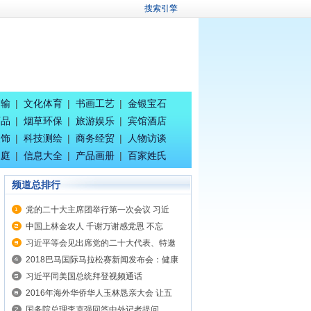
搜索引擎
运输
|
文化体育
|
书画工艺
|
金银宝石
药品
|
烟草环保
|
旅游娱乐
|
宾馆酒店
装饰
|
科技测绘
|
商务经贸
|
人物访谈
家庭
|
信息大全
|
产品画册
|
百家姓氏
频道总排行
党的二十大主席团举行第一次会议 习近
中国上林金农人 千谢万谢感党恩 不忘
习近平等会见出席党的二十大代表、特邀
2018巴马国际马拉松赛新闻发布会：健康
习近平同美国总统拜登视频通话
2016年海外华侨华人玉林恳亲大会 让五
国务院总理李克强回答中外记者提问