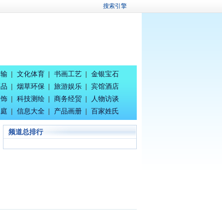
搜索引擎
运输
|
文化体育
|
书画工艺
|
金银宝石
药品
|
烟草环保
|
旅游娱乐
|
宾馆酒店
装饰
|
科技测绘
|
商务经贸
|
人物访谈
家庭
|
信息大全
|
产品画册
|
百家姓氏
频道总排行