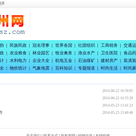
召开
召开
协
|
民族民政
|
冠名理事
|
世界各国
|
社团组织
|
工商税务
|
交通
政
|
农业粮食
|
林业园艺
|
牧业禽兽
|
渔业水产
|
卫生医院
|
食品
盛典活动
计
|
水利电力
|
企业大全
|
机电五金
|
石油煤矿
|
建材房产
|
装潢
生活赋能
全
|
物价统计
|
气象地震
|
百科知识
|
专题报道
|
时尚生活
|
时尚
2014-06-22 16:59:05
2014-06-22 16:55:28
2014-05-23 13:41:23
作
2014-05-23 13:40:40
关于我们
|
联系方式
|
版权声明
|
招聘信息
|
友情链接