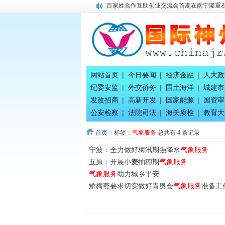
百家姓合作互助创业交流会首期在南宁隆重
《平陆运河上河图》工作全面奋发前进！
广西八一退役军人文工团团代会在南宁隆重
唐国宣采访雷锋协会会长巫相科先生
习近平同美国总统特朗普会谈
习近平同美国总统特朗普参观天坛
中国八位财神，谁最牛！
网站首页
|
今日要闻
|
经济金融
|
人大政
唐国宣 出席八桂孔雀宴开业盛典活动
纪委安监
|
外交侨务
|
国土海洋
|
城建市
唐国宣 谢伟良 覃列 等出席八桂孔雀宴开业
发改招商
|
高新开发
|
国家能源
|
国资审
广西八一退役军人文工团为健康家氧舱智慧
公安检察
|
法院司法
|
海关质检
|
教育大
首页
>
标签：
气象服务
总共有 4 条记录
·
宁波：全力做好梅汛期强降水
气象服务
·
五原：开展小麦抽穗期
气象服务
·
气象服务
助力城乡平安
·
矫梅燕要求切实做好青奥会
气象服务
准备工