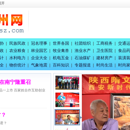
召开
盛典活动
协
|
民族民政
|
冠名理事
|
世界各国
|
社团组织
|
工商税务
|
交通
生活赋能
政
|
农业粮食
|
林业园艺
|
牧业禽兽
|
渔业水产
|
卫生医院
|
食品
召开
计
|
水利电力
|
企业大全
|
机电五金
|
石油煤矿
|
建材房产
|
装潢
全
|
物价统计
|
气象地震
|
百科知识
|
专题报道
|
时尚生活
|
时尚
在南宁隆重召
品一上市 百家姓合作互助创业
君？
识君？