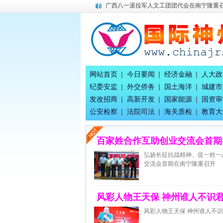
广西八一退役军人文工团团代会在南宁隆重
唐国宣采访雷锋协会会长巫相科先生
习近平同美国总统特朗普会谈
习近平同美国总统特朗普参观天坛
中国八位财神，谁最牛！
唐国宣 出席八桂孔雀宴开业盛典活动
唐国宣 谢伟良 覃列 等出席八桂孔雀宴开业
网站首页
|
今日要闻
|
经济金融
|
人大政
广西八一退役军人文工团为健康家氧舱智慧
纪委安监
|
外交侨务
|
国土海洋
|
城建市
百家姓合作互助创业交流会首期在南宁隆重
发改招商
|
高新开发
|
国家能源
|
国资审
《平陆运河上河图》工作全面奋发前进！
公安检察
|
法院司法
|
海关质检
|
教育大
百家姓合作互助创业交流会首期
弘扬长征抗战精神、促一姓一
交流会首期在南宁隆重召开
风彩人物王天保 神州谁人不识
风彩人物王天保 神州谁人不