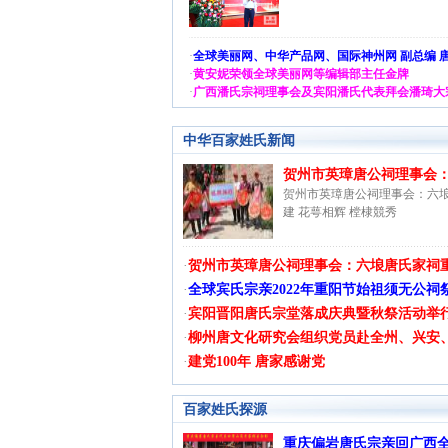
·
全球美丽网、中华产品网、国际神州网 副总编 
·
黄安妮荣领全球美丽网等编辑部主任金牌
·
广西潘氏宗祠理事会及宾阳潘氏代表拜会潘琦大
中华百家姓氏新闻
贺州市英璋唐公祠理事会：六
贺州市英璋唐公祠理事会：六
建 花萼相辉 樘棣競秀
·
贺州市英璋唐公祠理事会：六埌唐氏家祠重
·
全球宾氏宗亲2022年重阳节始祖须无公祠
·
宾阳晋阳唐氏宗堂落成庆典暨秋祭活动举行
·
柳州唐文化研究会组织党员赴全州、兴安
·
建党100年 唐家感谢党
百家姓氏探源
重庆偏岩唐氏宗亲回广西全州