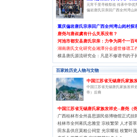
元宵千里寻根祭祖 传承中华优
偏岩唐氏宗亲回广西全州湾山岗
·
重庆偏岩唐氏宗亲回广西全州湾山岗村探
·
唐尧与唐叔虞有什么关系没有？
·
河池市都安县唐氏宗亲：力争为两个一百
·
湖南唐氏文化研究会湘潭分会盛世修谱工
·
横县唐氏源流研究会：凡是不修谱书的子
百家姓历史人物与文物
中国江苏省无锡唐氏家族发祥
中国江苏省无锡唐氏家族发祥史
帝）后裔
·
中国江苏省无锡唐氏家族发祥史--唐尧（
·
广西桂林市全州县思源民俗博物馆正式挂
·
桂林市全州蒋氏忠雅堂 宗枝繁荣 人才荟
·
田东县供庄莫粗公祠堂 光宗耀祖 枝繁叶茂