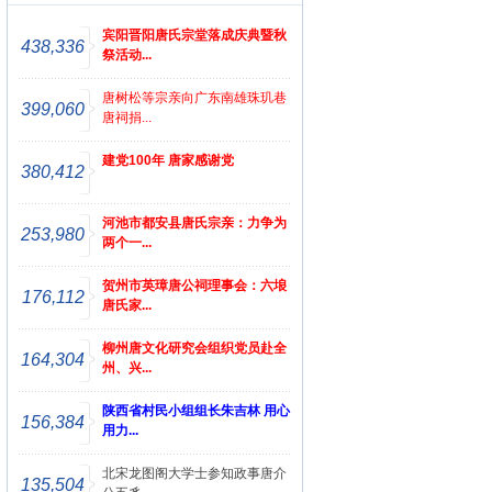
宾阳晋阳唐氏宗堂落成庆典暨秋
438,336
祭活动...
唐树松等宗亲向广东南雄珠玑巷
399,060
唐祠捐...
建党100年 唐家感谢党
380,412
河池市都安县唐氏宗亲：力争为
253,980
两个一...
贺州市英璋唐公祠理事会：六埌
176,112
唐氏家...
柳州唐文化研究会组织党员赴全
164,304
州、兴...
陕西省村民小组组长朱吉林 用心
156,384
用力...
北宋龙图阁大学士参知政事唐介
135,504