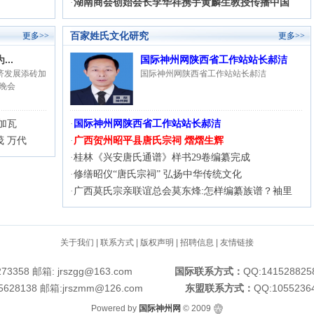
·
湖南商会创始会长李华祥携手黄麟生教授传播中国
百家姓氏文化研究
更多>>
更多>>
..
国际神州网陕西省工作站站长郝洁
济发展添砖加
国际神州网陕西省工作站站长郝洁
年晚会
加瓦
·
国际神州网陕西省工作站站长郝洁
 万代
·
广西贺州昭平县唐氏宗祠 熠熠生辉
·
桂林《兴安唐氏通谱》样书29卷编纂完成
·
修缮昭仪“唐氏宗祠” 弘扬中华传统文化
·
广西莫氏宗亲联谊总会莫东烽:怎样编纂族谱？袖里
关于我们
|
联系方式
|
版权声明
|
招聘信息
|
友情链接
6273358 邮箱: jrszgg@163.com
国际联系方式：
QQ:1415288258
05628138 邮箱:jrszmm@126.com
东盟联系方式：
QQ:1055236
Powered by
国际神州网
© 2009