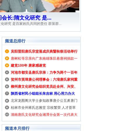
长:隋文化研究 是...
化研究 是百家姓氏共同的责任 群策群...
频道总排行
宾阳晋阳唐氏宗堂落成庆典暨秋祭活动举行
唐建增族长致辞
唐树松等宗亲向广东南雄珠玑巷唐祠捐款一
百多万元
建党100年 唐家感谢党
河池市都安县唐氏宗亲：力争为两个一百年
奋斗目标作贡献
贺州市英璋唐公祠理事会：六埌唐氏家祠重
建 花萼相辉
柳州唐文化研究会组织党员赴全州、兴安、
灌阳学党史活动
陕西省村民小组组长朱吉林 用心用力办大
事
北宋龙图阁大学士参知政事唐介公五豸唐门
支系家谱探源
桂林市全州蒋氏忠雅堂 宗枝繁荣 人才荟萃
耀九州
湖南唐氏文化研究会湘潭分会第一次代表大
会召开
频道本月排行