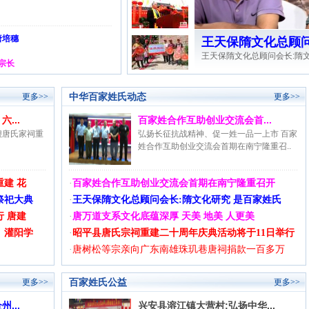
唐培穗
王天保隋文化总顾问会
王天保隋文化总顾问会长:隋文
宗长
中华百家姓氏动态
更多>>
更多>>
...
百家姓合作互助创业交流会首...
埌唐氏家祠重
弘扬长征抗战精神、促一姓一品一上市 百家
姓合作互助创业交流会首期在南宁隆重召..
建 花
·
百家姓合作互助创业交流会首期在南宁隆重召开
祭祀大典
·
王天保隋文化总顾问会长:隋文化研究 是百家姓氏
 唐建
·
唐万道支系文化底蕴深厚 天美 地美 人更美
、灌阳学
·
昭平县唐氏宗祠重建二十周年庆典活动将于11日举行
·
唐树松等宗亲向广东南雄珠玑巷唐祠捐款一百多万
百家姓氏公益
更多>>
更多>>
...
兴安县溶江镇大营村:弘扬中华...