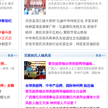
秀文化 重庆
兴安县溶江镇大营村:弘扬中华传统文化 丰
村探亲祭..
富农村文化生活 ——桂林市兴安县溶江..
亲祭祖纪
·
兴安县溶江镇大营村:弘扬中华传统文化 丰富农村
·
桂林荔浦县唐家厂村：弘扬唐氏传统文化 造福子
年奋斗目
·
梧州：唐氏宗亲不忘初心 重阳节登山祭祖
作正式启
·
中华单氏宗亲共商单氏先祖遗址文化园建设
孙都是不
·
百色市莫氏宗亲执行会长莫忠东：祠堂是灵魂的息
百家姓氏人物风采
更多>>
更多>>
...
黄安妮荣领全球美丽网等编辑...
--唐尧（尧
广西八一退役军人文工团刘戈团长授牌 黄安
妮荣领全球美丽网、中华产品网、国际神..
尧帝）后裔
·
全球美丽网、中华产品网、国际神州网 副总编
牌
·
黄安妮荣领全球美丽网等编辑部主任金牌
萃耀九州
·
广西潘氏宗祠理事会及宾阳潘氏代表拜会潘琦大宗
·
风彩人物王天保 神州谁人不识君？