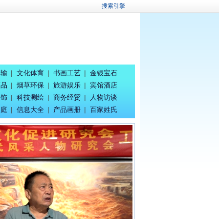
搜索引擎
运输
|
文化体育
|
书画工艺
|
金银宝石
药品
|
烟草环保
|
旅游娱乐
|
宾馆酒店
装饰
|
科技测绘
|
商务经贸
|
人物访谈
家庭
|
信息大全
|
产品画册
|
百家姓氏